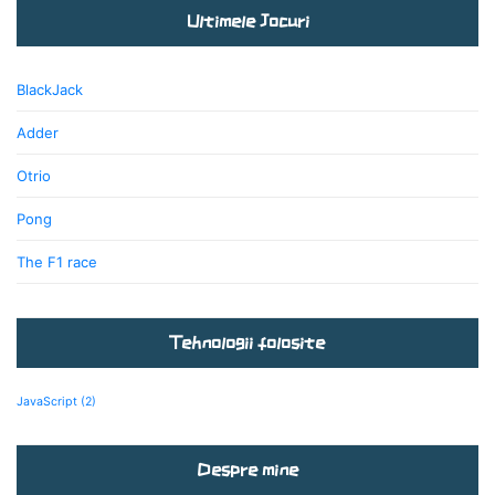
Ultimele Jocuri
BlackJack
Adder
Otrio
Pong
The F1 race
Tehnologii folosite
JavaScript
(2)
Despre mine