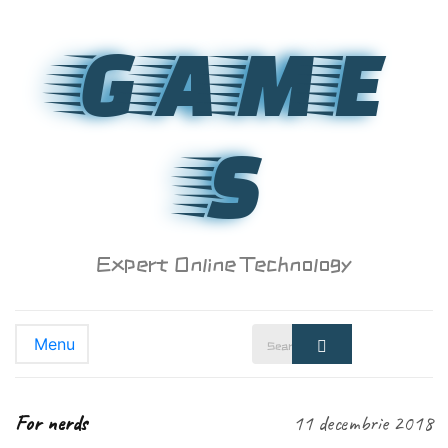
GAME
S
Expert Online Technology
Search
Menu
Search
for:
For nerds
11 decembrie 2018